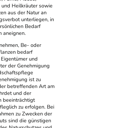
- und Heilkräuter sowie
en aus der Natur an
gsverbot unterliegen, in
rsönlichen Bedarf
h aneignen.
nehmen, Be- oder
flanzen bedarf
 Eigentümer und
gter der Genehmigung
dschaftspflege
enehmigung ist zu
der betreffenden Art am
hrdet und der
h beeinträchtigt
eglich zu erfolgen. Bei
nahmen zu Zwecken der
uts sind die günstigen
 des Naturschutzes und