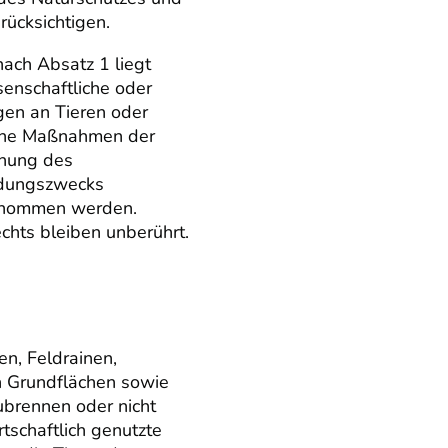
rücksichtigen.
nach Absatz 1 liegt
enschaftliche oder
gen an Tieren oder
iche Maßnahmen der
chung des
ldungszwecks
enommen werden.
echts bleiben unberührt.
n, Feldrainen,
 Grundflächen sowie
brennen oder nicht
rtschaftlich genutzte